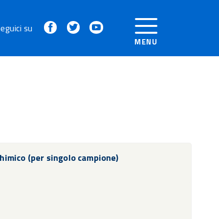
Facebook
Twitter
Youtube
eguici su
MENU
himico (per singolo campione)